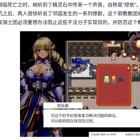
濒临死亡之时，她听到了精灵石中传来一个声音，自称是“缪依”
机之后，两人很快听说了邻国发生的一系列惨剧，这个邪教教团
家骑士团必须要想办法阻止这些不法分子实现目的，并防范这个