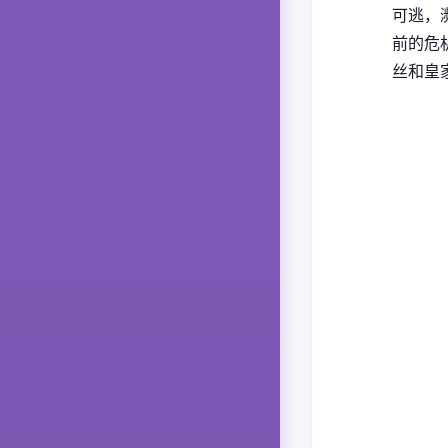
可逃，
前的危
丝和皇