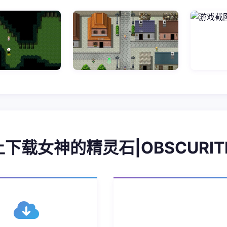
马上下载女神的精灵石|OBSCURI