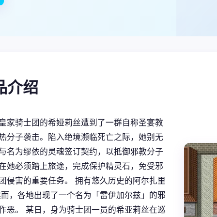
产品介绍
皇家骑士团的希娅莉丝遭到了一群自称圣宴教
热分子袭击。陷入绝境濒临死亡之际，她别无
与名为缪依的灵魂签订契约，以抵御邪教分子
在她必须踏上旅途，完成保护精灵石，免受邪
团侵害的重要任务。 拥有悠久历史的阿尔扎里
然而，各地出现了一个名为「雷伊加尔兹」的邪
作恶。 某日，身为骑士团一员的希亚莉丝在巡