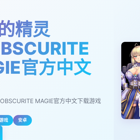
的精灵
BSCURITE
GIE官方中文
BSCURITE MAGIE官方中文下载游戏
游戏
安卓